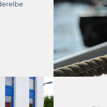
erelbe
4