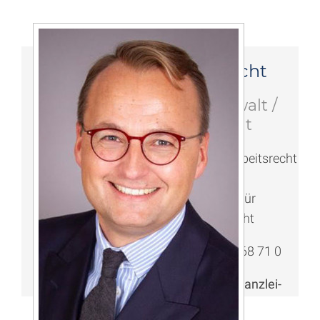
Heiko Hecht
Rechtsanwalt /
Fachanwalt
Fachanwalt Arbeitsrecht
Hamburg
Rechtsanwalt für
Scheidungsrecht
040 / 300 68 71 0
h.hecht@kanzlei-
hecht.de